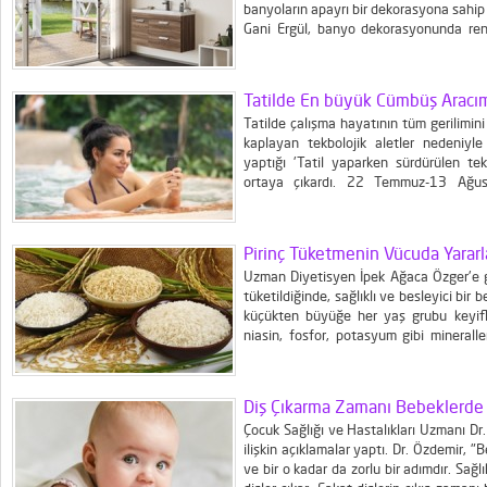
banyoların apayrı bir dekorasyona sahip
Gani Ergül, banyo dekorasyonunda renkl
tercihleriyle daha ferah ve geniş ban
derinlik katan beyaz, hijyenik bir...
Tatilde En büyük Cümbüş Aracım
Tatilde çalışma hayatının tüm gerilimi
kaplayan tekbolojik aletler nedeniyl
yaptığı 'Tatil yaparken sürdürülen tekno
ortaya çıkardı. 22 Temmuz-13 Ağusto
araştırmaya toplam 6.241 kişi iştirak 
Araştırmanın sonuçlarına nazaran, işti
kesinlikle en...
Pirinç Tüketmenin Vücuda Yararl
Uzman Diyetisyen İpek Ağaca Özger'e gör
tüketildiğinde, sağlıklı ve besleyici bir 
küçükten büyüğe her yaş grubu keyifle 
niasin, fosfor, potasyum gibi mineralle
oluşumunda görevli olan B grubu vit
zamanda iyi bir karbonhidrat...
Diş Çıkarma Zamanı Bebeklerde Fa
Çocuk Sağlığı ve Hastalıkları Uzmanı D
ilişkin açıklamalar yaptı. Dr. Özdemir, "Be
ve bir o kadar da zorlu bir adımdır. Sağlı