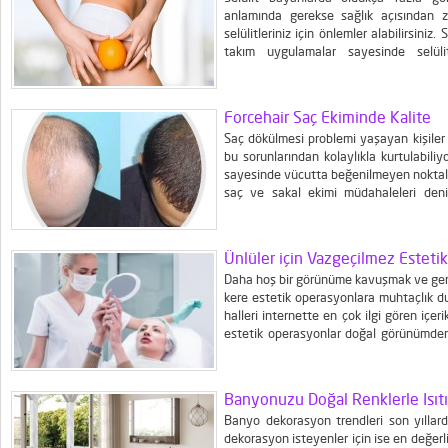
anlamında gerekse sağlık açısından 
selülitleriniz için önlemler alabilirsiniz
takım uygulamalar sayesinde selüli
selülitlerinizi de yok edebilirsiniz.
kurtulabileceğiniz konusu üzerinde yoğ
tanesi de şüphesiz selülittir. Oldukça...
Forcehair Saç Ekiminde Kalite
Saç dökülmesi problemi yaşayan kişiler
bu sorunlarından kolaylıkla kurtulabiliy
sayesinde vücutta beğenilmeyen noktalar
saç ve sakal ekimi müdahaleleri denil
çerçevesinde yapılır. Yıldan yıla çeş
alternatifi sunar. Saç ekiminde...
Ünlüler için Vazgeçilmez Estetik
Daha hoş bir görünüme kavuşmak ve genç
kere estetik operasyonlara muhtaçlık duya
halleri internette en çok ilgi gören içeri
estetik operasyonlar doğal görünümden 
Estetik operasyonları dozunda yaptırıp
Birtakım ünlüler...
Banyonuzu Doğal Renklerle Isıt
Banyo dekorasyon trendleri son yıllarda 
dekorasyon isteyenler için ise en değerli 