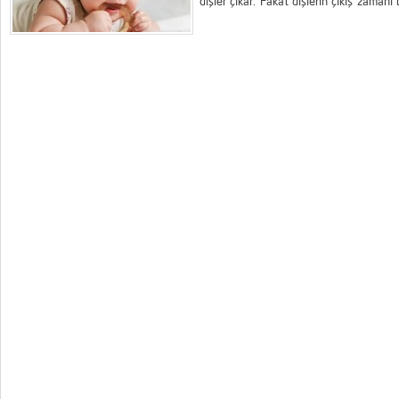
dişler çıkar. Fakat dişlerin çıkış zaman
ayda çıkan ilk diş, bazı bebeklerde 12....