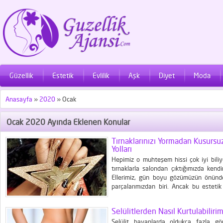
Güzellik
Estetik
Evlilik
Aşk
Diyet
Moda
Anasayfa
»
2020
»
Ocak
Ocak 2020 Ayında Eklenen Konular
Tırnaklarınızı Yormadan Kusur
Yolları
Hepimiz o muhteşem hissi çok iyi biliyor
tırnaklarla salondan çıktığımızda kend
Ellerimiz, gün boyu gözümüzün önünd
parçalarımızdan biri. Ancak bu estet
geldiği ya da "güzelliğin bedeli" diye
yöntemlerin tırnaklarımıza verdiği yorgunl
Selülitlerden Nasıl Kurtulabiliri
Selülit bayanlarda oldukça fazla gö