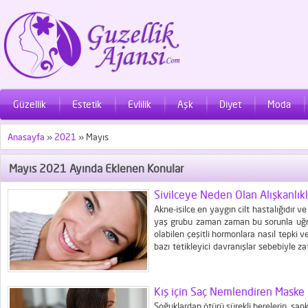
Güzellik
Estetik
Evlilik
Aşk
Diyet
Moda
Anasayfa
»
2021
»
Mayıs
Mayıs 2021 Ayında Eklenen Konular
Sivilceye Neden Olan Alışkanlıkl
Akne-isilce en yaygın cilt hastalığıdır ve
yaş grubu zaman zaman bu sorunla uğraş
olabilen çeşitli hormonlara nasıl tepki 
bazı tetikleyici davranışlar sebebiyle za
daha da kötüleşir. Hatta arka arkaya yapıl
Kış için Saç Nemlendiren Maske 
Soğuklardan ötürü sürekli berelerin, şapk