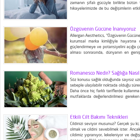
zamanın şifalı gücüyle birlikte bütün 
hikayelerimizde de bu değişimlerin etk
zamankinden biraz daha zor ancak imkans
bir nevi...
Özgüvenin Gücüne İnanıyoruz
Allergan Aesthetics, “Özgüvenin Gücüne 
kurumsal marka kimliğiyle hayatına
güçlendirmeye ve potansiyelini açığa çı
alması sonrasında, dünyanın en geniş
portföyüne sahip en büyük medikal est
Aesthetics, yenilenen kurumsal marka k
yıllara...
Romanesco Nedir? Sağlığa Nasıl 
Söz konusu sağlık olduğunda sayısız uz
sebeple ulaşılabilir noktada olduğu süre
Daha önce hiç farklı tariflerde kullan
mutfaklarda değerlendirilmesi gereke
İtalya’da ortaya çıkan Romanesco ya da p
Etkili Cilt Bakımı Teknikleri
Cildinizi seviyor musunuz? Gerçek şu ki; h
olmak ve cildini sevebilmek ister. Ancak
cildimiz yıpranıyor, lekeleniyor ve de