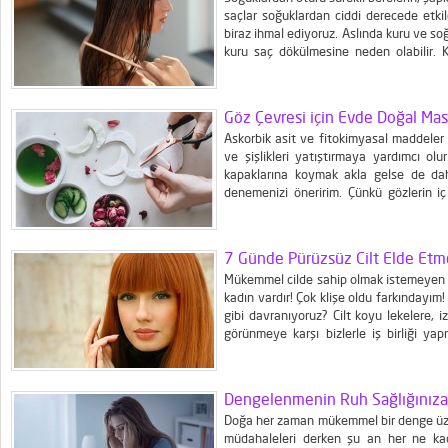
saçlar soğuklardan ciddi derecede etkil
biraz ihmal ediyoruz. Aslında kuru ve so
kuru saç dökülmesine neden olabilir. Ku
sürekli elektiriklenir. Aslında kış ayla
biraz...
Göz Çevresi için Evde Doğal Mas
Askorbik asit ve fitokimyasal maddeler ba
ve şişlikleri yatıştırmaya yardımcı ol
kapaklarına koymak akla gelse de da
denemenizi öneririm. Çünkü gözlerin i
faydalarından yararlanmak mümkün olacak
yemek kaşığı gül suyu,...
7 Günde Pürüzsüz Cilt Elde Etme
Mükemmel cilde sahip olmak istemeyen k
kadın vardır! Çok klişe oldu farkındayım
gibi davranıyoruz? Cilt koyu lekelere, iz
görünmeye karşı bizlerle iş birliği ya
sorunları ile her iyi cilt bakımına rağmen 
Dengelenmenin Ruh Sağlığınıza 
Doğa her zaman mükemmel bir denge üzer
müdahaleleri derken şu an her ne ka