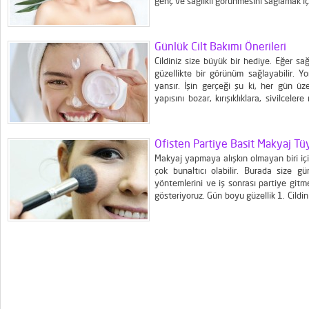
genç ve sağlıklı görünmesini sağlamak için
Bakımı Nedir? Günlük uygulanması gereken
Günlük Cilt Bakımı Önerileri
Cildiniz size büyük bir hediye. Eğer sağ
güzellikte bir görünüm sağlayabilir. 
yansır. İşin gerçeği şu ki, her gün üzer
yapısını bozar, kırışıklıklara, sivilcele
büründürür. İşte bu yüzden öncelikle deri
Ofisten Partiye Basit Makyaj Tüy
Makyaj yapmaya alışkın olmayan biri içi
çok bunaltıcı olabilir. Burada size g
yöntemlerini ve iş sonrası partiye git
gösteriyoruz. Gün boyu güzellik 1. Cildi
temiz ve taze olması gerekir. Nemle
uyguladıktan sonra kaşlarınızı eski bir mas