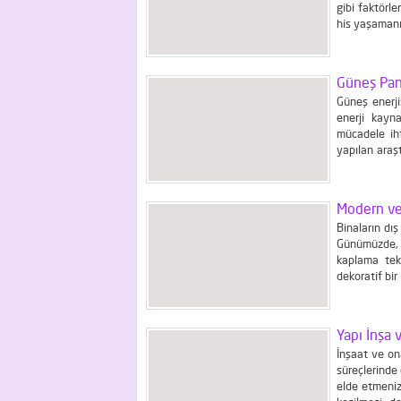
gibi faktörle
his yaşamanız
dikkat etmeni
Güneş Pan
Güneş enerji
enerji kayna
mücadele iht
yapılan araş
önümüzdeki y
enerji kaynağ
Modern ve 
Binaların dı
Günümüzde, 
kaplama tek
dekoratif bi
kullanıldığı
ömrünü artırm
Yapı İnşa 
İnşaat ve ona
süreçlerinde
elde etmeniz