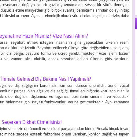
üş esnasında doğaya zararlı gazlar yaymamaları, sessiz bir sürüş deneyimi
düşük işletme maliyetleri gibi birçok avantaj barındırmalarından dolayı hitap
 kitlesini artırıyor. Ayrıca, teknolojik olarak sürekli olarak gelişmeleriyle, daha
r ve daha hızlı şarj özellikleri sunuyorlar. Yeşil bir dünya için önemli bir adım
Seyahatine Hazır Mısınız? Vize Nasıl Alınır?
rarası seyahat etmek isteyen insanların giriş yapacakları ülkenin resmi
 aldıkları bir izindir. Seyahat edilecek ülkeye göre değişebilen vize işlemi,
ir dizi belge, başvuru formu ve ücret gerektirmektedir. Vize işlemi bazen
u ve zaman alıcı olabilir, ancak seyahat edilen ülkenin giriş şartlarını
in gerekli bir adımdır. Yurt dışına seyahat edebilmeniz için gerekli olan vize
ı İhmale Gelmez! Diş Bakımı Nasıl Yapılmalı?
ağız ve diş sağlığının korunması için son derece önemlidir. Genel vücut
emli bir parçası olan ağız ve diş sağlığı, ihmal edildiğinde kötü sonuçlar ile
k elde değildir. Dişlerimiz ve ağzımız, besinlerin sindirimi ve vücuttaki
rın önlenmesi gibi hayati fonksiyonları yerine getirmektedir. Aynı zamanda
ülümseme gibi sosyal etkileşimler için de önemlidir. Peki, diş bakımı nasıl
ı Seçerken Dikkat Etmelisiniz!
giyim stilimizin en önemli ve en özel parçalarından biridir. Ancak, birçok insan
seçiminde sadece estetik faktörlere önem verirken, konfor, sağlık ve hijyen