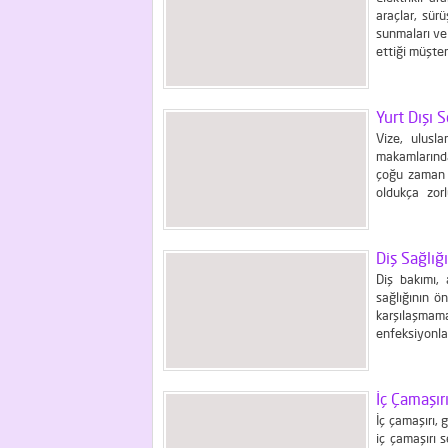
araçlar, sür
sunmaları ve 
ettiği müşteri
uzun menzille
olan...
Yurt Dışı 
Vize, ulusla
makamlarından
çoğu zaman b
oldukça zorl
karşılamak iç
hakkında...
Diş Sağlığ
Diş bakımı, 
sağlığının ön
karşılaşmama
enfeksiyonla
konuşma ve g
yapılır?...
İç Çamaşır
İç çamaşırı, 
iç çamaşırı 