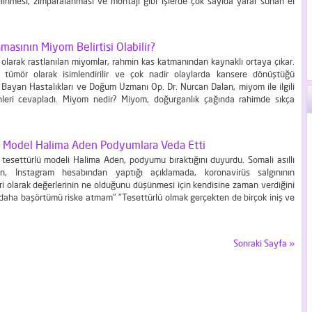
elinmesi, zımparalanması ve montajı gibi işlerde çok sayıda yarar sunan el
malzemelerin kesilmesi ve şekillendirilmesi için çok yönlü bir seçenek olarak
asının Miyom Belirtisi Olabilir?
olarak rastlanılan miyomlar, rahmin kas katmanından kaynaklı ortaya çıkar.
 tümör olarak isimlendirilir ve çok nadir olaylarda kansere dönüştüğü
 Bayan Hastalıkları ve Doğum Uzmanı Op. Dr. Nurcan Dalan, miyom ile ilgili
nleri cevapladı. Miyom nedir? Miyom, doğurganlık çağında rahimde sıkça
 olağandışı dokudur. Sıkça rastlanılan bir bayan hastalığıdır ve rahmin kas
kaynaklanır. Uygun huylu tümör...
ü Model Halima Aden Podyumlara Veda Etti
 tesettürlü modeli Halima Aden, podyumu bıraktığını duyurdu. Somali asıllı
, Instagram hesabından yaptığı açıklamada, koronavirüs salgınının
i olarak değerlerinin ne olduğunu düşünmesi için kendisine zaman verdiğini
r daha başörtümü riske atmam" "Tesettürlü olmak gerçekten de birçok iniş ve
lduğu bir yolculuktur" ifadesini kullanan Aden, bu konuda "saf ve asi olduğu
suçladığını belirtti. 23 yaşındaki model, yaptığı...
Sonraki Sayfa »