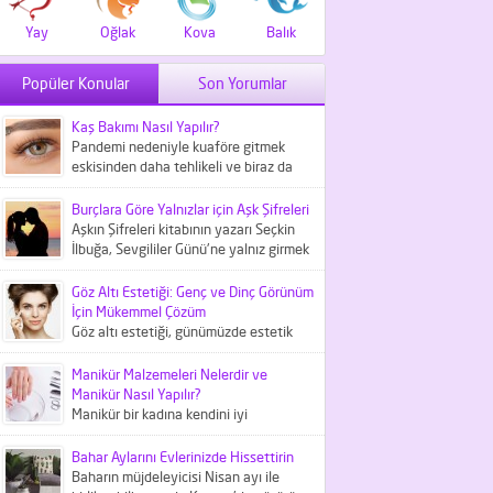
Yay
Oğlak
Kova
Balık
Popüler Konular
Son Yorumlar
Kaş Bakımı Nasıl Yapılır?
Pandemi nedeniyle kuaföre gitmek
eskisinden daha tehlikeli ve biraz da
maliyetli bir iş haline geldi....
Burçlara Göre Yalnızlar için Aşk Şifreleri
Aşkın Şifreleri kitabının yazarı Seçkin
İlbuğa, Sevgililer Günü'ne yalnız girmek
istemeyenler içni aşk şifreleri
hakkında...
Göz Altı Estetiği: Genç ve Dinç Görünüm
İçin Mükemmel Çözüm
Göz altı estetiği, günümüzde estetik
tıbbın önemli bir parçası olarak kabul
edilir ve göz çevresindeki...
Manikür Malzemeleri Nelerdir ve
Manikür Nasıl Yapılır?
Manikür bir kadına kendini iyi
hissettiren kişisel bakım
uygulamalarından biridir. Peki, bunun
Bahar Aylarını Evlerinizde Hissettirin
için gerekli manikür...
Baharın müjdeleyicisi Nisan ayı ile