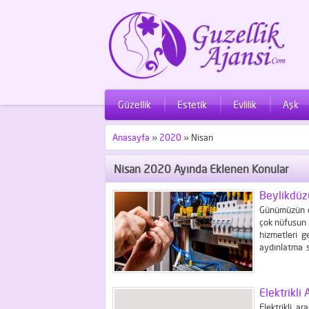
Güzellik
Estetik
Evlilik
Aşk
Anasayfa
»
2020
»
Nisan
Nisan 2020 Ayında Eklenen Konular
Beylikdüzü
Günümüzün en
çok nüfusun 
hizmetleri g
aydınlatma s
yapmaktadır
yapmaktadır. 
Elektrikli 
Elektrikli a