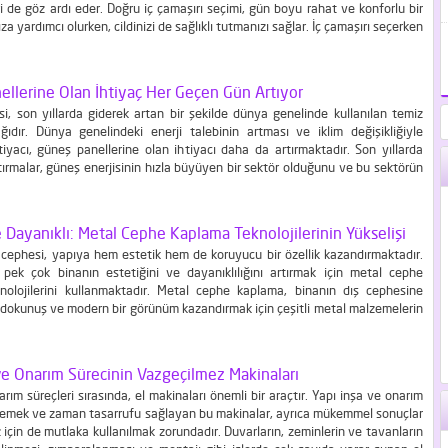
ri de göz ardı eder. Doğru iç çamaşırı seçimi, gün boyu rahat ve konforlu bir
a yardımcı olurken, cildinizi de sağlıklı tutmanızı sağlar. İç çamaşırı seçerken
z gerekenleri ÖTS İç Giyim...
ellerine Olan İhtiyaç Her Geçen Gün Artıyor
si, son yıllarda giderek artan bir şekilde dünya genelinde kullanılan temiz
ğıdır. Dünya genelindeki enerji talebinin artması ve iklim değişikliğiyle
iyacı, güneş panellerine olan ihtiyacı daha da artırmaktadır. Son yıllarda
tırmalar, güneş enerjisinin hızla büyüyen bir sektör olduğunu ve bu sektörün
ıllarda da hızla büyümeye devam edeceğini göstermektedir. Doğa dostu bir
ı olarak dikkat...
Dayanıklı: Metal Cephe Kaplama Teknolojilerinin Yükselişi
ş cephesi, yapıya hem estetik hem de koruyucu bir özellik kazandırmaktadır.
pek çok binanın estetiğini ve dayanıklılığını artırmak için metal cephe
nolojilerini kullanmaktadır. Metal cephe kaplama, binanın dış cephesine
r dokunuş ve modern bir görünüm kazandırmak için çeşitli metal malzemelerin
 bir yapı kaplama tekniğidir. Binaların estetik görünümünü iyileştirmek ve
ak için gerçekleştirilen metal cephe...
ve Onarım Sürecinin Vazgeçilmez Makinaları
rım süreçleri sırasında, el makinaları önemli bir araçtır. Yapı inşa ve onarım
 emek ve zaman tasarrufu sağlayan bu makinalar, ayrıca mükemmel sonuçlar
 için de mutlaka kullanılmak zorundadır. Duvarların, zeminlerin ve tavanların