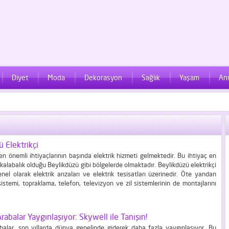
Diyet
Moda
Dekorasyon
Sağlık
Yaşam
An
 Elektrikçi
 önemli ihtiyaçlarının başında elektrik hizmeti gelmektedir. Bu ihtiyaç en
kalabalık olduğu Beylikdüzü gibi bölgelerde olmaktadır. Beylikdüzü elektrikçi
enel olarak elektrik arızaları ve elektrik tesisatları üzerinedir. Öte yandan
istemi, topraklama, telefon, televizyon ve zil sistemlerinin de montajlarını
. Hatta ihtiyaç halinde sensörlü sistemlerin de montaj işlemlerini de
Bu hizmet mobil servisler ile verilmektedir. Dolayısıyla hizmet...
Arabalar Yaygınlaşıyor: Skywell ile Tanışın!
rabalar, son yıllarda dünya genelinde giderek daha fazla yaygınlaşıyor. Bu