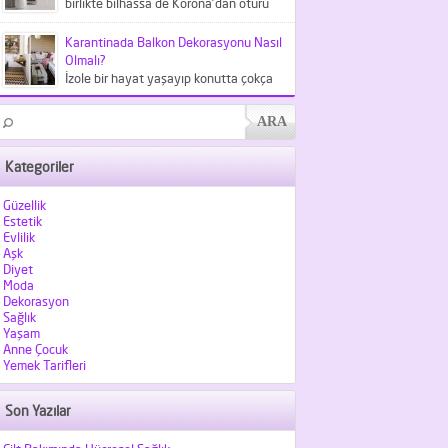
birlikte bilhassa de Korona'dan ötürü
meskende kaldığımız şu günlerde
kıyafetlerden...
Karantinada Balkon Dekorasyonu Nasıl
Olmalı?
İzole bir hayat yaşayıp konutta çokça
vakit geçirdiğimiz şu günlerde
balkonlarımız hiç olmadığı kadar
kıymet...
Kategoriler
Güzellik
Estetik
Evlilik
Aşk
Diyet
Moda
Dekorasyon
Sağlık
Yaşam
Anne Çocuk
Yemek Tarifleri
Son Yazılar