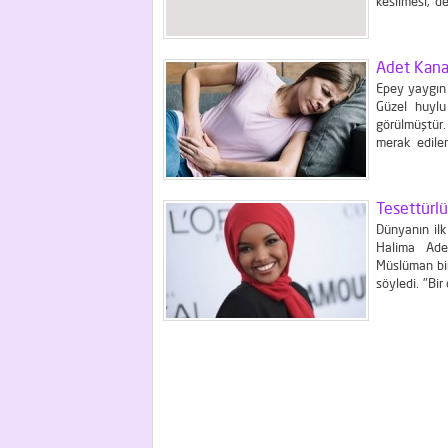
kesilmesi, d
makinaları, 
da...
Adet Kanam
Epey yaygın 
Güzel huylu
görülmüştür.
merak edile
ortaya çıkan
katmanından 
Tesettürl
Dünyanın ilk
Halima Aden
Müslüman bir
söyledi. "Bi
çıkışların o
için" kendini 