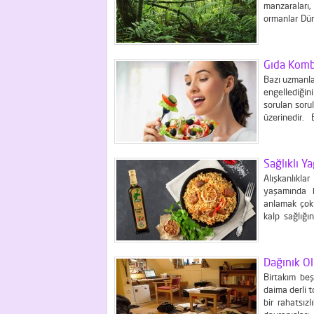
manzaraları,
ormanlar Dün
çok önemli bi
yaklaşık %31’
Gıda Komb
Bazı uzmanlar
engellediği
sorulan sorul
üzerinedir.
stratejilerd
sağlıklı besl
Sağlıklı Ya
Alışkanlıkl
yaşamında b
anlamak çok 
kalp sağlığ
sağlıklı yaş
sağlıklı yağla
Dağınık Ol
Birtakım beş
daima derli t
bir rahatsız