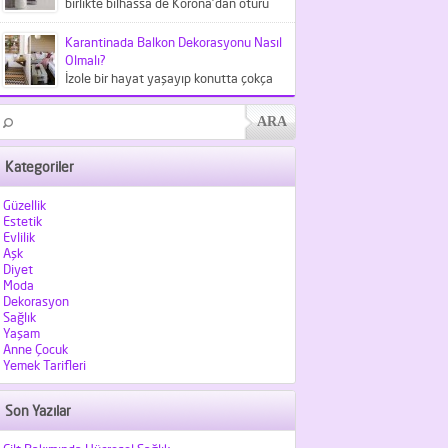
birlikte bilhassa de Korona'dan ötürü
meskende kaldığımız şu günlerde
kıyafetlerden...
Karantinada Balkon Dekorasyonu Nasıl
Olmalı?
İzole bir hayat yaşayıp konutta çokça
vakit geçirdiğimiz şu günlerde
balkonlarımız hiç olmadığı kadar
kıymet...
Kategoriler
Güzellik
Estetik
Evlilik
Aşk
Diyet
Moda
Dekorasyon
Sağlık
Yaşam
Anne Çocuk
Yemek Tarifleri
Son Yazılar