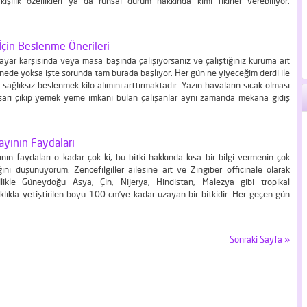
 kişilik özellikleri ya da ruhsal durum hakkında kimi fikirler verebiliyor.
lağandışı bir durumun göstergesi midir? Konutunuzu dağınık gördüğünüz vakit
 rahatsız etmiyorsa ve...
 İçin Beslenme Önerileri
isayar karşısında veya masa başında çalışıyorsanız ve çalıştığınız kuruma ait
nede yoksa işte sorunda tam burada başlıyor. Her gün ne yiyeceğim derdi ile
sağlıksız beslenmek kilo alımını arttırmaktadır. Yazın havaların sıcak olması
şarı çıkıp yemek yeme imkanı bulan çalışanlar aynı zamanda mekana gidiş
 yürüyüş yapabiliyor ancak kışın havaların soğuk olması sebebiyle bu...
ayının Faydaları
ının faydaları o kadar çok ki, bu bitki hakkında kısa bir bilgi vermenin çok
ını düşünüyorum. Zencefilgiller ailesine ait ve Zingiber officinale olarak
ellikle Güneydoğu Asya, Çin, Nijerya, Hindistan, Malezya gibi tropikal
ıklıkla yetiştirilen boyu 100 cm’ye kadar uzayan bir bitkidir. Her geçen gün
rı keşfedilen bu bitki modern tıpta ilaç yapımında, geleneksel tıpta ise...
Sonraki Sayfa »