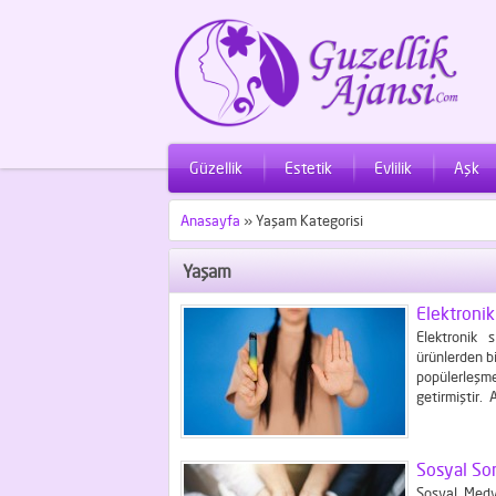
Güzellik
Estetik
Evlilik
Aşk
Anasayfa
»
Yaşam Kategorisi
Yaşam
Elektronik
Elektronik 
ürünlerden bi
popülerleşm
getirmiştir.
nedeniyle sağ
ısıtma sırası
Sosyal So
Sosyal Medya