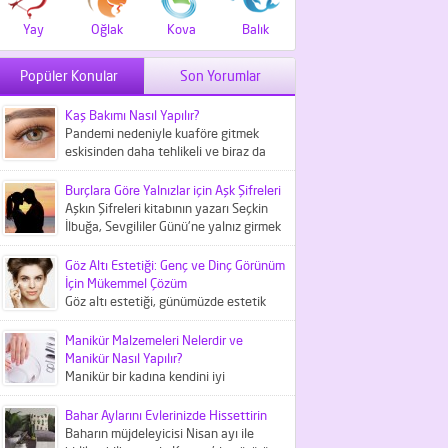
Yay
Oğlak
Kova
Balık
Popüler Konular
Son Yorumlar
Kaş Bakımı Nasıl Yapılır?
Pandemi nedeniyle kuaföre gitmek
eskisinden daha tehlikeli ve biraz da
maliyetli bir iş haline geldi....
Burçlara Göre Yalnızlar için Aşk Şifreleri
Aşkın Şifreleri kitabının yazarı Seçkin
İlbuğa, Sevgililer Günü'ne yalnız girmek
istemeyenler içni aşk şifreleri
hakkında...
Göz Altı Estetiği: Genç ve Dinç Görünüm
İçin Mükemmel Çözüm
Göz altı estetiği, günümüzde estetik
tıbbın önemli bir parçası olarak kabul
edilir ve göz çevresindeki...
Manikür Malzemeleri Nelerdir ve
Manikür Nasıl Yapılır?
Manikür bir kadına kendini iyi
hissettiren kişisel bakım
uygulamalarından biridir. Peki, bunun
Bahar Aylarını Evlerinizde Hissettirin
için gerekli manikür...
Baharın müjdeleyicisi Nisan ayı ile