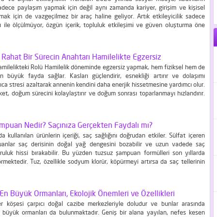
dece paylaşım yapmak için değil aynı zamanda kariyer, girişim ve kişisel
ak için de vazgeçilmez bir araç haline geliyor. Artık etkileyicilik sadece
sı ile ölçülmüyor, özgün içerik, topluluk etkileşimi ve güven oluşturma öne
nlar, dijital dünyada kendilerini ifade etmek ve etki yaratmak için yaratıcı ve
e Rahat Bir Sürecin Anahtarı Hamilelikte Egzersiz
amilelikteki Rolü Hamilelik döneminde egzersiz yapmak, hem fiziksel hem de
n büyük fayda sağlar. Kasları güçlendirir, esnekliği artırır ve dolaşımı
ıca stresi azaltarak annenin kendini daha enerjik hissetmesine yardımcı olur.
ket, doğum sürecini kolaylaştırır ve doğum sonrası toparlanmayı hızlandırır.
sizler Uygun? Hamilelikte en uygun egzersizler düşük tempolu ve güvenli
Yürüyüş, yoga, pilates ve yüzme bu dönemde yapılabilecek...
mpuan Nedir? Saçınıza Gerçekten Faydalı mı?
a kullanılan ürünlerin içeriği, saç sağlığını doğrudan etkiler. Sülfat içeren
uanlar saç derisinin doğal yağ dengesini bozabilir ve uzun vadede saç
uruluk hissi bırakabilir. Bu yüzden tuzsuz şampuan formülleri son yıllarda
örmektedir. Tuz, özellikle sodyum klorür, köpürmeyi artırsa da saç tellerinin
ratır ve nemin korunmasını zorlaştırır. Tuzdan arındırılmış şampuanlar ise
 temizlik...
n Büyük Ormanları, Ekolojik Önemleri ve Özellikleri
r köşesi çarpıcı doğal cazibe merkezleriyle doludur ve bunlar arasında
 büyük ormanları da bulunmaktadır. Geniş bir alana yayılan, nefes kesen