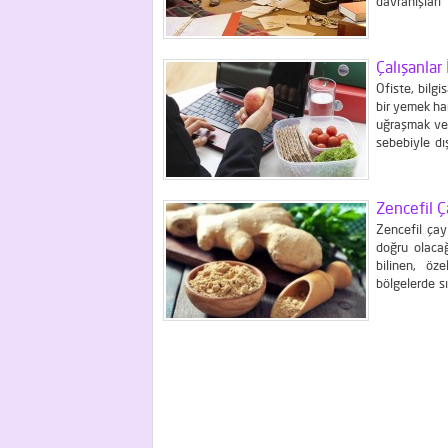
davranışları
Dağınıklık o
bu durum sizi
Çalışanlar
Ofiste, bilg
bir yemek ha
uğraşmak ve 
sebebiyle dı
dönüş içinde
Zencefil Ç
Zencefil çay
doğru olacağ
bilinen, öz
bölgelerde s
yeni bir yara