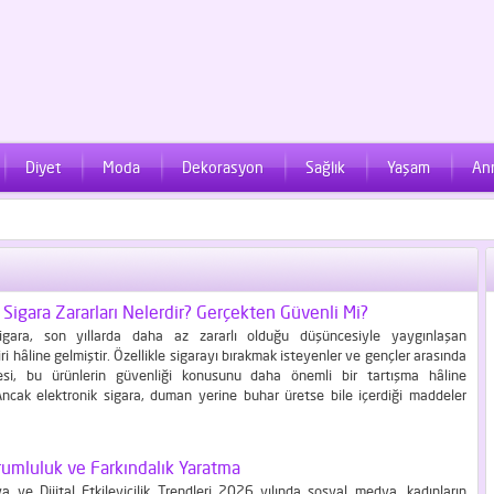
Diyet
Moda
Dekorasyon
Sağlık
Yaşam
An
 Sigara Zararları Nelerdir? Gerçekten Güvenli Mi?
sigara, son yıllarda daha az zararlı olduğu düşüncesiyle yaygınlaşan
ri hâline gelmiştir. Özellikle sigarayı bırakmak isteyenler ve gençler arasında
esi, bu ürünlerin güvenliği konusunu daha önemli bir tartışma hâline
 Ancak elektronik sigara, duman yerine buhar üretse bile içerdiği maddeler
lık açısından riskler barındırır. Bu cihazlar nikotin, çeşitli kimyasallar ve
nda oluşan yan ürünleri içerir. Solunum yoluyla...
rumluluk ve Farkındalık Yaratma
 ve Dijital Etkileyicilik Trendleri 2026 yılında sosyal medya, kadınların