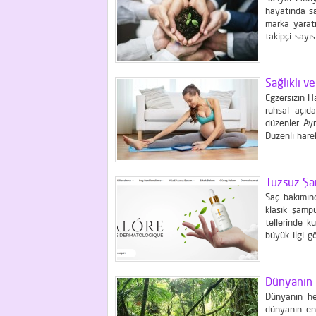
hayatında sa
marka yaratm
takipçi sayı
çıkıyor. Kadı
stratejik...
Sağlıklı v
Egzersizin H
ruhsal açıda
düzenler. Ayr
Düzenli hare
Hangi Egzer
olanlardır. 
Tuzsuz Şa
Saç bakımınd
klasik şamp
tellerinde k
büyük ilgi g
yüzeyini yıp
daha nazik bir
Dünyanın E
Dünyanın he
dünyanın en