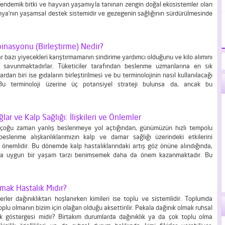
 endemik bitki ve hayvan yaşamıyla tanınan zengin doğal ekosistemler olan
ya’nın yaşamsal destek sistemidir ve gezegenin sağlığının sürdürülmesinde
r rol oynadıkları için sıklıkla akciğerlere benzetilirler. Dünya kara yüzeyinin
ini kaplayan ormanlar, küresel...
inasyonu (Birleştirme) Nedir?
 bazı yiyecekleri karıştırmamanın sindirime yardımcı olduğunu ve kilo alımını
ni savunmaktadırlar. Tüketiciler tarafından beslenme uzmanlarına en sık
ardan biri ise gıdaların birleştirilmesi ve bu terminolojinin nasıl kullanılacağı
 Bu terminoloji üzerine üç potansiyel strateji bulunsa da, ancak bu
en sadece bir tanesinin bilimsel dayanağı bulunmaktadır. Peki dengeli ve
enirken, besinlerin tüm faydalarından yararlanmak için gıda birleştirme...
ğlar ve Kalp Sağlığı: İlişkileri ve Önlemler
ar çoğu zaman yanlış beslenmeye yol açtığından, günümüzün hızlı tempolu
eslenme alışkanlıklarımızın kalp ve damar sağlığı üzerindeki etkilerini
önemlidir. Bu dönemde kalp hastalıklarındaki artış göz önüne alındığında,
ına uygun bir yaşam tarzı benimsemek daha da önem kazanmaktadır. Bu
am tarzının önemli bir unsuru da ceviz yağı, fındık yağı ve aspir yağı gibi
rın kullanılmasıdır. Bu...
mak Hastalık Mıdır?
erler dağınıklıktan hoşlanırken kimileri ise toplu ve sistemlidir. Toplumda
oplu olmanın bizim için olağan olduğu aksettirilir. Pekala dağınık olmak ruhsal
lık göstergesi midir? Birtakım durumlarda dağınıklık ya da çok toplu olma