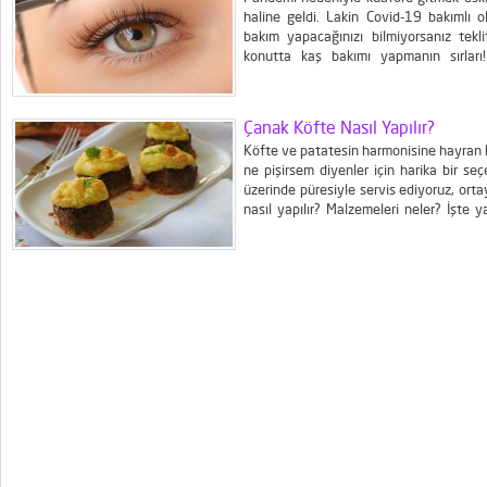
haline geldi. Lakin Covid-19 bakımlı o
bakım yapacağınızı bilmiyorsanız tekl
konutta kaş bakımı yapmanın sırları! E
profesyonel ellere bırakmanız sizin için
de yapabilirsiniz. Kaşınızın biçimini fazla.
Çanak Köfte Nasıl Yapılır?
Köfte ve patatesin harmonisine hayran ka
ne pişirsem diyenler için harika bir s
üzerinde püresiyle servis ediyoruz, ort
nasıl yapılır? Malzemeleri neler? İşte 
dana kıyma 1 adet yumurta 1 adet so
kaşığı galeta unu 1 çay...