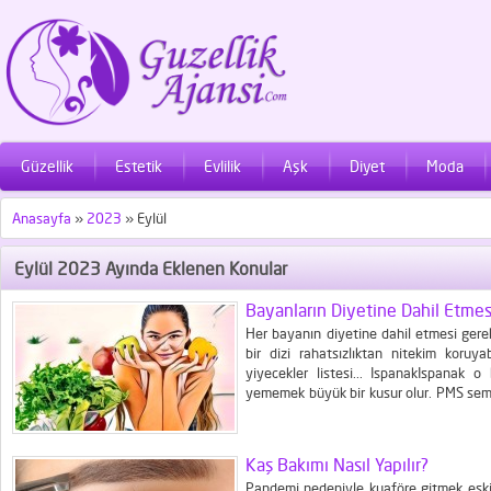
Güzellik
Estetik
Evlilik
Aşk
Diyet
Moda
Anasayfa
»
2023
»
Eylül
Eylül 2023 Ayında Eklenen Konular
Bayanların Diyetine Dahil Etmes
Her bayanın diyetine dahil etmesi gerek
bir dizi rahatsızlıktan nitekim koruya
yiyecekler listesi... Ispanak​ Ispanak
yememek büyük bir kusur olur. PMS semp
vakitte kemikleri de güçlendirir. Kan şek
azaltır. Folat yahut B9...
Kaş Bakımı Nasıl Yapılır?
Pandemi nedeniyle kuaföre gitmek eskisi