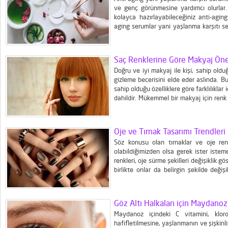
ve genç görünmesine yardımcı olurlar. 
kolayca hazırlayabileceğiniz anti-aging
aging serumlar yani yaşlanma karşıtı se
olamadığımız zararlı kimyasallar içere
serum tarifini deneyebilirsiniz! Doğal ve 
Saç Renklerine Göre Makyaj Öner
Doğru ve iyi makyaj ile kişi, sahip oldu
gizleme becerisini elde eder aslında. 
sahip olduğu özelliklere göre farklılıklar
dahildir. Mükemmel bir makyaj için renk e
bir uyum içinde olan makyaj ve renklerin
Oje ve Tırnak Tasarımı Trendleri
Söz konusu olan tırnaklar ve oje re
olabildiğimizden olsa gerek ister istem
renkleri, oje sürme şekilleri değişiklik 
birlikte onlar da belirgin şekilde değişik
takılar gibi tırnaklar da görünümü
değişen...
Göz Altı Halkaları için Maydano
Maydanoz içindeki C vitamini, klorof
hafifletilmesine, yaşlanmanın ve şişkinli