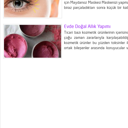
için Maydanoz Maskesi Maskenizi yapmak
biraz parçaladıktan sonra küçük bir kab
Amaç maydanozun suyun bir miktar çık
kaşığı sıcak su dökün ve...
Evde Doğal Allık Yapımı
Ticari bazı kozmetik ürünlerinin içerisi
çoğu zaman zararlarıyla karşılaşabild
kozmetik ürünler bu yüzden toksinler il
ortak bileşenler arasında koruyucular v
tarafından kolayca emilebilir ve tahrişe n
kimyasalların üstünde, bütçeyi de zorlaya