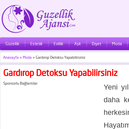
Güzellik
Estetik
Evlilik
Aşk
Diyet
Moda
Anasayfa
»
Moda
»
Gardırop Detoksu Yapabilirsiniz
Gardırop Detoksu Yapabilirsiniz
Sponsorlu Bağlantılar
Yeni yı
daha ke
herkesi
Hayatım