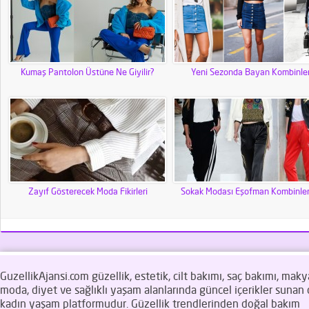
Kumaş Pantolon Üstüne Ne Giyilir?
Yeni Sezonda Bayan Kombinler
Zayıf Gösterecek Moda Fikirleri
Sokak Modası Eşofman Kombinl
GuzellikAjansi.com güzellik, estetik, cilt bakımı, saç bakımı, makya
moda, diyet ve sağlıklı yaşam alanlarında güncel içerikler sunan d
kadın yaşam platformudur. Güzellik trendlerinden doğal bakım