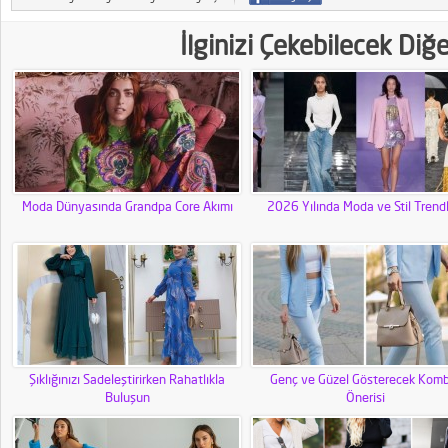
İlginizi Çekebilecek Diğ
Moda Dünyasında Grandpa Core Akımı
2026 Yılında Moda ve Stil Trendl
Şıklığınızı Sadeleştirirken Rahatlıkla
Genç ve Güzel Gösterecek Komb
Buluşun
Önerisi