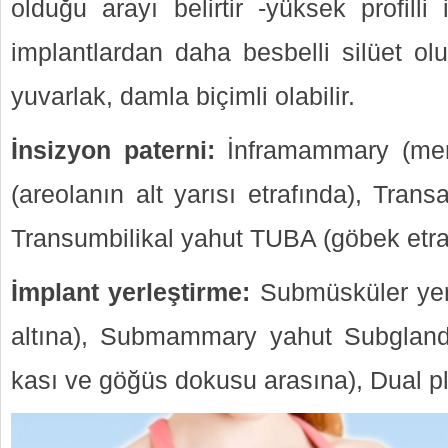
olduğu arayı belirtir -yüksek profilli 
implantlardan daha besbelli silüet olu
yuvarlak, damla biçimli olabilir.
İnsizyon paterni:
İnframammary (mem
(areolanın alt yarısı etrafında), Transa
Transumbilikal yahut TUBA (göbek etra
İmplant yerleştirme:
Submüsküler yerl
altına), Submammary yahut Subglandü
kası ve göğüs dokusu arasına), Dual pl