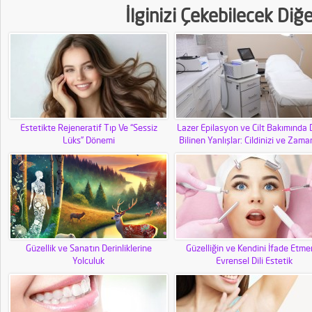
İlginizi Çekebilecek Diğ
Estetikte Rejeneratif Tıp Ve “Sessiz
Lazer Epilasyon ve Cilt Bakımında 
Lüks” Dönemi
Bilinen Yanlışlar: Cildinizi ve Zaman
Riske Atmayın!
Güzellik ve Sanatın Derinliklerine
Güzelliğin ve Kendini İfade Etme
Yolculuk
Evrensel Dili Estetik