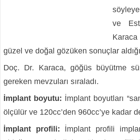
söyleye
ve Est
Karaca
güzel ve doğal gözüken sonuçlar aldığını
Doç. Dr. Karaca, göğüs büyütme sür
gereken mevzuları sıraladı.
İmplant boyutu:
İmplant boyutları “sa
ölçülür ve 120cc’den 960cc’ye kadar de
İmplant profili:
İmplant profili impl