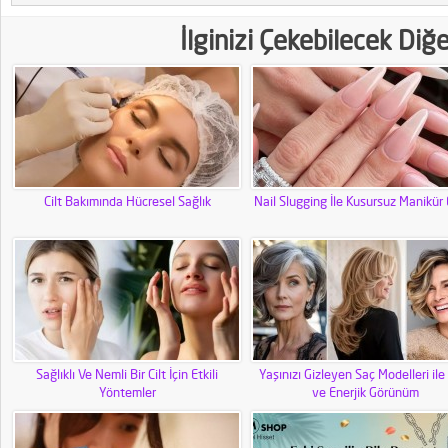
İlginizi Çekebilecek Diğ
Cilt Bakımında Hücresel Sağlık
Nail Slugging İle Kusursuz Manikür 
Sağlıklı Ve Nemli Bir Cilt İçin Etkili
Yaşınızı Gizleyen Saç Modelleri ile
Yöntemler
ve Enerjik Görünüm