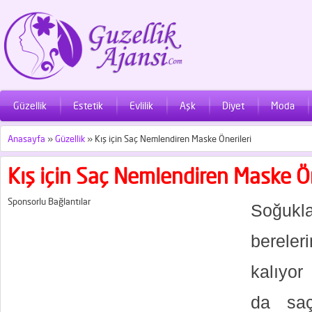
Güzellik
Estetik
Evlilik
Aşk
Diyet
Moda
Anasayfa
»
Güzellik
»
Kış için Saç Nemlendiren Maske Önerileri
Kış için Saç Nemlendiren Maske Ön
Sponsorlu Bağlantılar
Soğukl
bereler
kalıyor
da saç