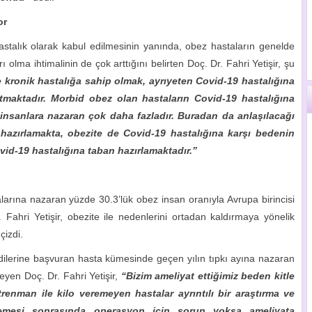
or
astalık olarak kabul edilmesinin yanında, obez hastaların genelde
ı olma ihtimalinin de çok arttığını belirten Doç. Dr. Fahri Yetişir, şu
e kronik hastalığa sahip olmak, ayrıyeten Covid-19 hastalığına
tmaktadır. Morbid obez olan hastaların Covid-19 hastalığına
 insanlara nazaran çok daha fazladır. Buradan da anlaşılacağı
 hazırlamakta, obezite de Covid-19 hastalığına karşı bedenin
vid-19 hastalığına taban hazırlamaktadır.”
alarına nazaran yüzde 30.3’lük obez insan oranıyla Avrupa birincisi
ahri Yetişir, obezite ile nedenlerini ortadan kaldırmaya yönelik
çizdi.
ndilerine başvuran hasta kümesinde geçen yılın tıpkı ayına nazaran
eyen Doç. Dr. Fahri Yetişir,
“Bizim ameliyat ettiğimiz beden kitle
renman ile kilo veremeyen hastalar ayrıntılı bir araştırma ve
emesi sonrasında operasyon için sorun yoksa ameliyata