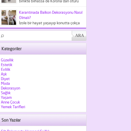
birlikte bilhassa de Korona'dan ötürü
meskende kaldığımız şu günlerde
kıyafetlerden...
Karantinada Balkon Dekorasyonu Nasıl
Olmalı?
İzole bir hayat yaşayıp konutta çokça
vakit geçirdiğimiz şu günlerde
balkonlarımız hiç olmadığı kadar
kıymet...
Kategoriler
Güzellik
Estetik
Evlilik
Aşk
Diyet
Moda
Dekorasyon
Sağlık
Yaşam
Anne Çocuk
Yemek Tarifleri
Son Yazılar