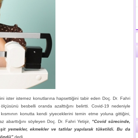
rini ister istemez konutlarına hapsettiğini tabir eden Doç. Dr. Fahri
lçüsünü besbelli oranda azalttığını belirtti. Covid-19 nedeniyle
ısmının konutta kendi yiyeceklerini temin etme yoluna gittiğini,
raz abarttığını söyleyen Doç. Dr. Fahri Yetişir,
“Covid sürecinde,
eşit yemekler, ekmekler ve tatlılar yapılarak tüketildi. Bu da
 döndü”
dedi.