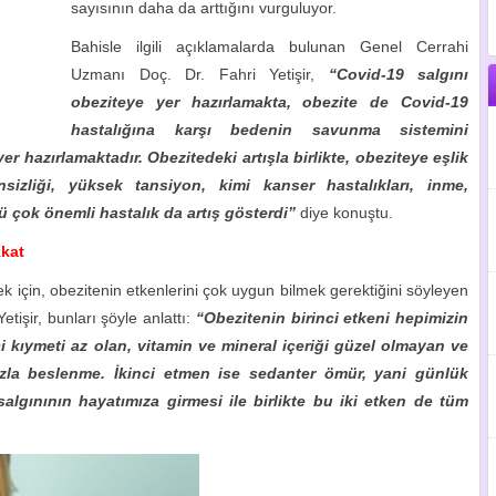
sayısının daha da arttığını vurguluyor.
Bahisle ilgili açıklamalarda bulunan Genel Cerrahi
Uzmanı Doç. Dr. Fahri Yetişir,
“Covid-19 salgını
obeziteye yer hazırlamakta, obezite de Covid-19
hastalığına karşı bedenin savunma sistemini
yer hazırlamaktadır. Obezitedeki artışla birlikte, obeziteye eşlik
sizliği, yüksek tansiyon, kimi kanser hastalıkları, inme,
ürü çok önemli hastalık da artış gösterdi”
diye konuştu.
kkat
k için, obezitenin etkenlerini çok uygun bilmek gerektiğini söyleyen
işir, bunları şöyle anlattı:
“Obezitenin birinci etkeni hepimizin
ci kıymeti az olan, vitamin ve mineral içeriği güzel olmayan ve
azla beslenme. İkinci etmen ise sedanter ömür, yani günlük
lgınının hayatımıza girmesi ile birlikte bu iki etken de tüm