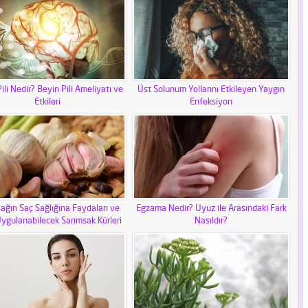
ili Nedir? Beyin Pili Ameliyatı ve
Üst Solunum Yollarını Etkileyen Yaygın
Etkileri
Enfeksiyon
ağın Saç Sağlığına Faydaları ve
Egzama Nedir? Uyuz ile Arasındaki Fark
ygulanabilecek Sarımsak Kürleri
Nasıldır?