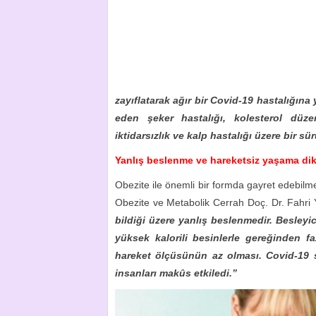
zayıflatarak ağır bir Covid-19 hastalığına 
eden şeker hastalığı, kolesterol düzen
iktidarsızlık ve kalp hastalığı üzere bir s
Yanlış beslenme ve hareketsiz yaşama di
Obezite ile önemli bir formda gayret edebilme
Obezite ve Metabolik Cerrah Doç. Dr. Fahri Yet
bildiği üzere yanlış beslenmedir. Besleyi
yüksek kalorili besinlerle gereğinden f
hareket ölçüsünün az olması. Covid-19 sa
insanları makûs etkiledi.”