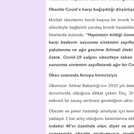
Obezite Covid’e karşı bağışıklığı düşürüy
Morbid obezitenin kendi başına bir kronik h
obeziteyle bağlantılı yandaş kronik hastalıklar
ihtarlarda bulundu:
“Hepimizin bildiği üzer
karşı bedenin savunma sistemini zayıfla
yakalanma ve ağır geçirme ihtimali öteki
üzere, Covid-19 salgını obeziteye taban
savunma sistemini zayıflatarak ağır bir Co
Obez oranında Avrupa birincisiyiz
Ülkemizin Sıhhat Bakanlığı’nın 2010 yılı dat
durumunda olduğuna dikkat çeken Doç. Dr. F
istikrarlı bir savaş verilmesi gerektiğinin altını 
Obezite ve şeker hastalığı ameliyatı için ke
yaklaşık 2 kat artış olduğunu kelamlarına ekl
indeksi 40’ın üzerinde olan, diyet ve ant
sonrasında obezite grubumuzun incel