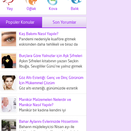
Yay
Oğlak
Kova
Balık
Popüler Konular
Son Yorumlar
Kaş Bakımı Nasıl Yapılır?
Pandemi nedeniyle kuaföre gitmek
eskisinden daha tehlikeli ve biraz da
maliyetli bir iş haline geldi....
Burçlara Göre Yalnızlar için Aşk Şifreleri
Aşkın Şifreleri kitabının yazarı Seçkin
İlbuğa, Sevgililer Günü'ne yalnız girmek
istemeyenler içni aşk şifreleri
hakkında...
Göz Altı Estetiği: Genç ve Dinç Görünüm
İçin Mükemmel Çözüm
Göz altı estetiği, günümüzde estetik
tıbbın önemli bir parçası olarak kabul
edilir ve göz çevresindeki...
Manikür Malzemeleri Nelerdir ve
Manikür Nasıl Yapılır?
Manikür bir kadına kendini iyi
hissettiren kişisel bakım
uygulamalarından biridir. Peki, bunun
Bahar Aylarını Evlerinizde Hissettirin
için gerekli manikür...
Baharın müjdeleyicisi Nisan ayı ile