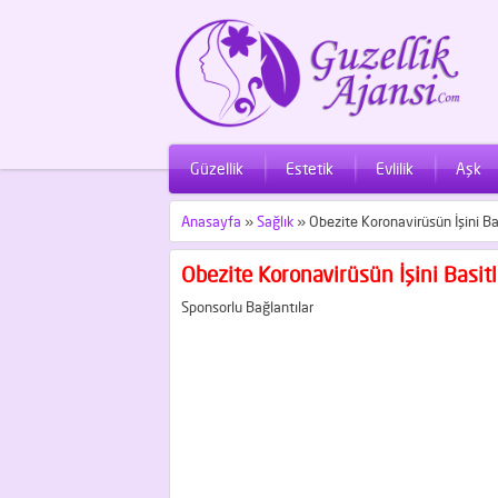
Güzellik
Estetik
Evlilik
Aşk
Anasayfa
»
Sağlık
»
Obezite Koronavirüsün İşini Bas
Obezite Koronavirüsün İşini Basitl
Sponsorlu Bağlantılar