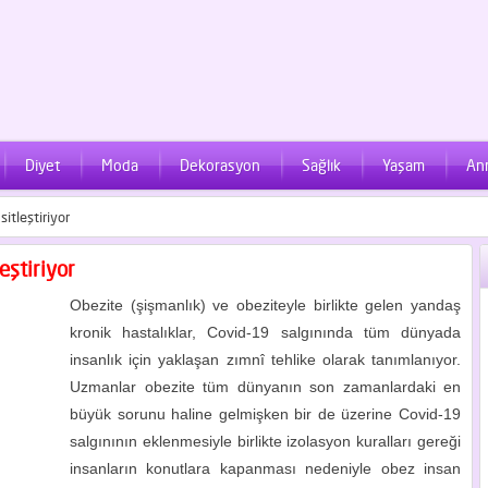
Diyet
Moda
Dekorasyon
Sağlık
Yaşam
An
itleştiriyor
eştiriyor
Obezite (şişmanlık) ve obeziteyle birlikte gelen yandaş
kronik hastalıklar, Covid-19 salgınında tüm dünyada
insanlık için yaklaşan zımnî tehlike olarak tanımlanıyor.
Uzmanlar obezite tüm dünyanın son zamanlardaki en
büyük sorunu haline gelmişken bir de üzerine Covid-19
salgınının eklenmesiyle birlikte izolasyon kuralları gereği
insanların konutlara kapanması nedeniyle obez insan