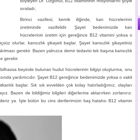
söyleyen Dr. Özgönül, B12 vitamininin misyonlarını şöyle
sıraladı;
Birinci vazifesi; kemik iliğinde, kan hücrelerinin
üretiminde vazifelidir. Şayet bedenimizde kan
hücrelerinin üretim için gereğince B12 vitamini yoksa o
üçsüz olurlar, kansızlık şikayeti başlar. Şayet kansızlık şikayetiniz
bakılması gerekir. Bazen yalnızca demir tedavisi tek başına kansızlık
e gerekir.
 bilhassa beyinde bulunan hudut hücrelerinin bilgiyi oluşturma, onu
masında yardımcıdır. Şayet B12 gereğince bedenimizde yoksa o vakit
tkanlık başlar. Sık sık evvelden çok kolay hatırladığımız, olayları
ayız. Bazen de bildiğimiz bilgileri diğerlerine aktarırken zorlanırız.
riz ya. İşte bütün bu cins dertlerimizin baş hatalısı B12 vitamin