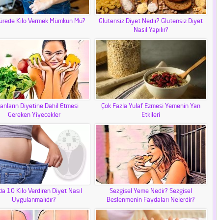
Sürede Kilo Vermek Mümkün Mü?
Glutensiz Diyet Nedir? Glutensiz Diyet
Nasıl Yapılır?
anların Diyetine Dahil Etmesi
Çok Fazla Yulaf Ezmesi Yemenin Yan
Gereken Yiyecekler
Etkileri
a 10 Kilo Verdiren Diyet Nasıl
Sezgisel Yeme Nedir? Sezgisel
Uygulanmalıdır?
Beslenmenin Faydaları Nelerdir?