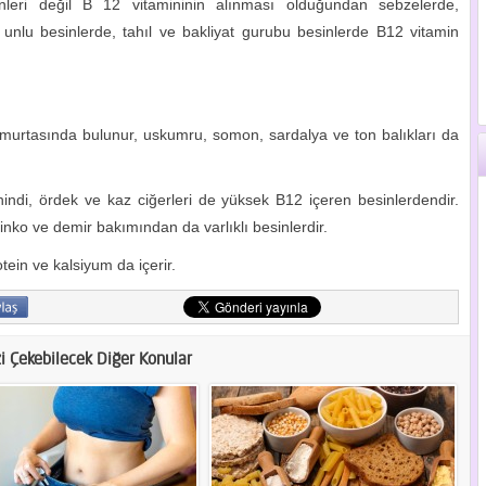
leri değil B 12 vitamininin alınması olduğundan sebzelerde,
, unlu besinlerde, tahıl ve bakliyat gurubu besinlerde B12 vitamin
murtasında bulunur, uskumru, somon, sardalya ve ton balıkları da
 hindi, ördek ve kaz ciğerleri de yüksek B12 içeren besinlerdendir.
nko ve demir bakımından da varlıklı besinlerdir.
ein ve kalsiyum da içerir.
zi Çekebilecek Diğer Konular