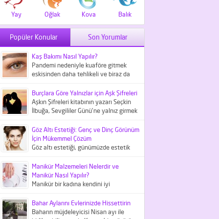
Yay
Oğlak
Kova
Balık
Popüler Konular
Son Yorumlar
Kaş Bakımı Nasıl Yapılır?
Pandemi nedeniyle kuaföre gitmek
eskisinden daha tehlikeli ve biraz da
maliyetli bir iş haline geldi....
Burçlara Göre Yalnızlar için Aşk Şifreleri
Aşkın Şifreleri kitabının yazarı Seçkin
İlbuğa, Sevgililer Günü'ne yalnız girmek
istemeyenler içni aşk şifreleri
hakkında...
Göz Altı Estetiği: Genç ve Dinç Görünüm
İçin Mükemmel Çözüm
Göz altı estetiği, günümüzde estetik
tıbbın önemli bir parçası olarak kabul
edilir ve göz çevresindeki...
Manikür Malzemeleri Nelerdir ve
Manikür Nasıl Yapılır?
Manikür bir kadına kendini iyi
hissettiren kişisel bakım
uygulamalarından biridir. Peki, bunun
Bahar Aylarını Evlerinizde Hissettirin
için gerekli manikür...
Baharın müjdeleyicisi Nisan ayı ile