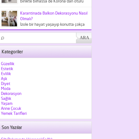
birlikte bilhassa de Korona'dan ötürü
meskende kaldığımız şu günlerde
kıyafetlerden...
Karantinada Balkon Dekorasyonu Nasıl
Olmalı?
İzole bir hayat yaşayıp konutta çokça
vakit geçirdiğimiz şu günlerde
balkonlarımız hiç olmadığı kadar
kıymet...
Kategoriler
Güzellik
Estetik
Evlilik
Aşk
Diyet
Moda
Dekorasyon
Sağlık
Yaşam
Anne Çocuk
Yemek Tarifleri
Son Yazılar