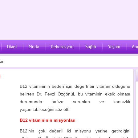
Diyet
Moda
Dekorasyon
Sağlık
Yaşam
An
arı
ı
B12 vitamininin beden için değerli bir vitamin olduğunu
belirten Dr. Fevzi Özgönül, bu vitaminin eksik olması
durumunda hafıza sorunları ve kansızlık
yaşanılabileceğini söz etti.
B12 vitamininin misyonları
B12’nin çok değerli iki misyonu yerine getirdiğini