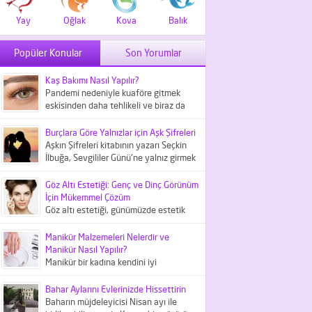
Yay
Oğlak
Kova
Balık
Popüler Konular
Son Yorumlar
Kaş Bakımı Nasıl Yapılır?
Pandemi nedeniyle kuaföre gitmek
eskisinden daha tehlikeli ve biraz da
maliyetli bir iş haline geldi....
Burçlara Göre Yalnızlar için Aşk Şifreleri
Aşkın Şifreleri kitabının yazarı Seçkin
İlbuğa, Sevgililer Günü'ne yalnız girmek
istemeyenler içni aşk şifreleri
hakkında...
Göz Altı Estetiği: Genç ve Dinç Görünüm
İçin Mükemmel Çözüm
Göz altı estetiği, günümüzde estetik
tıbbın önemli bir parçası olarak kabul
edilir ve göz çevresindeki...
Manikür Malzemeleri Nelerdir ve
Manikür Nasıl Yapılır?
Manikür bir kadına kendini iyi
hissettiren kişisel bakım
uygulamalarından biridir. Peki, bunun
Bahar Aylarını Evlerinizde Hissettirin
için gerekli manikür...
Baharın müjdeleyicisi Nisan ayı ile