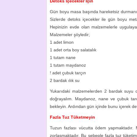
Detoks İçecekler İçin
Gün boyu masa başında hareketsiz durmanız m
Sizlerde detoks içecekler ile gün boyu metabo
Hepinizin evde olan malzemelerle uygulayabi
Malzemeler şöyledir;
1 adet limon
1 adet orta boy salatalık
1 tutam nane
1 tutam maydanoz
! adet çubuk tarçın
2 bardak ılık su
Yukarıdaki malzemelerden 2 bardak suyu ca
doğrayalım. Maydanoz, nane ve çubuk tarçı
bekleyin. Ardından gün içinde bunu içerek deto
Fazla Tuz Tüketmeyin
Tuzun fazlası vücutta ödem yapmaktadır. M
zorlaşmaktadır. Bu sebeple fazla tuz tüketim