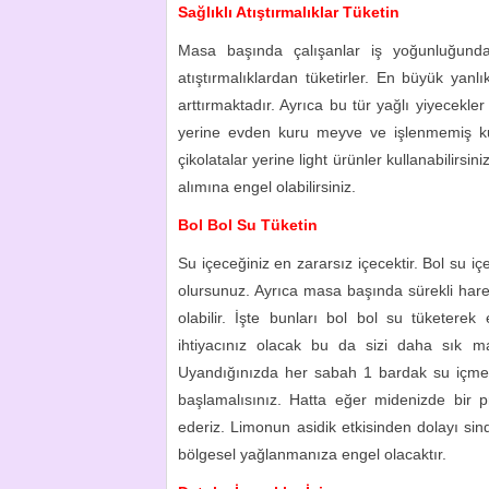
Sağlıklı Atıştırmalıklar Tüketin
Masa başında çalışanlar iş yoğunluğundan s
atıştırmalıklardan tüketirler. En büyük yan
arttırmaktadır. Ayrıca bu tür yağlı yiyecekl
yerine evden kuru meyve ve işlenmemiş kuruy
çikolatalar yerine light ürünler kullanabilirsi
alımına engel olabilirsiniz.
Bol Bol Su Tüketin
Su içeceğiniz en zararsız içecektir. Bol su i
olursunuz. Ayrıca masa başında sürekli hare
olabilir. İşte bunları bol bol su tüketerek 
ihtiyacınız olacak bu da sizi daha sık ma
Uyandığınızda her sabah 1 bardak su içmek
başlamalısınız. Hatta eğer midenizde bir 
ederiz. Limonun asidik etkisinden dolayı sind
bölgesel yağlanmanıza engel olacaktır.