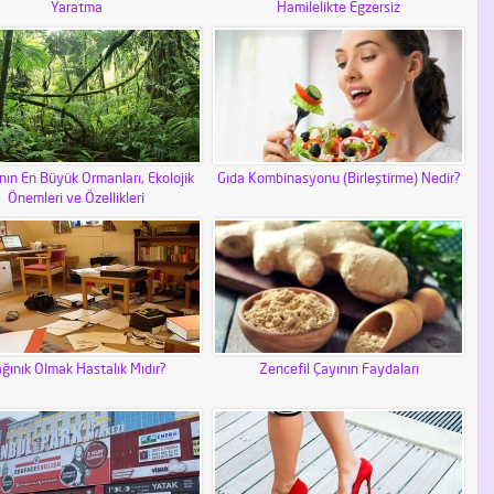
Yaratma
Hamilelikte Egzersiz
ın En Büyük Ormanları, Ekolojik
Gıda Kombinasyonu (Birleştirme) Nedir?
Önemleri ve Özellikleri
ğınık Olmak Hastalık Mıdır?
Zencefil Çayının Faydaları