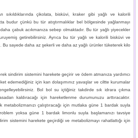
ıkıldıklarında çikolata, bisküvi, kraker gibi yağlı ve kalorili
lıkta budur çünkü bu tür atıştırmalıklar bel bölgesinde yağlanmayı
er daha çabuk acıkmanıza sebep olmaktadır. Bu tür yağlı yiyecekler
emiş getirebilirsiniz. Ayrıca bu tür yağlı ve kalorili bisküvi ve
niz. Bu sayede daha az şekerli ve daha az yağlı ürünler tüketerek kilo
çerek sindirim sistemini harekete geçirir ve ödem atmanıza yardımcı
ket edemediğiniz için kan dolaşımınız yavaşlar ve ciltte kurumalar
engelleyebilirsiniz. Bol bol su içtiğiniz takdirde sık idrara çıkma
sadan kaldıracağı için hareketlenme durumunuzu arttıracaktır.
 metabolizmanızı çalıştıracağı için mutlaka güne 1 bardak suyla
problem yoksa güne 1 bardak limonlu suyla başlamanızı tavsiye
irim sistemini harekete geçirdiği ve metabolizmayı rahatlattığı için