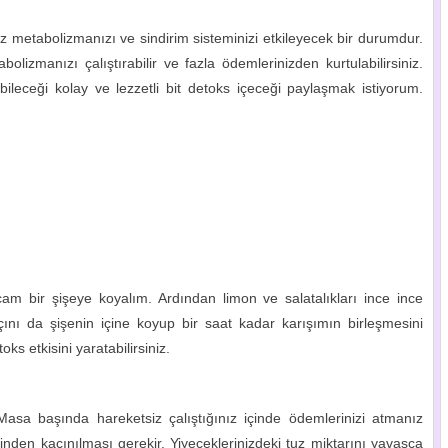
etabolizmanızı ve sindirim sisteminizi etkileyecek bir durumdur.
lizmanızı çalıştırabilir ve fazla ödemlerinizden kurtulabilirsiniz.
leceği kolay ve lezzetli bit detoks içeceği paylaşmak istiyorum.
m bir şişeye koyalım. Ardından limon ve salatalıkları ince ince
nı da şişenin içine koyup bir saat kadar karışımın birleşmesini
ks etkisini yaratabilirsiniz.
asa başında hareketsiz çalıştığınız içinde ödemlerinizi atmanız
inden kaçınılması gerekir. Yiyeceklerinizdeki tuz miktarını yavaşça