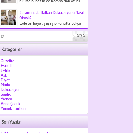
birlikte bilhassa de Korona'dan ötürü
meskende kaldığımız şu günlerde
kıyafetlerden...
Karantinada Balkon Dekorasyonu Nasıl
Olmalı?
İzole bir hayat yaşayıp konutta çokça
vakit geçirdiğimiz şu günlerde
balkonlarımız hiç olmadığı kadar
kıymet...
Kategoriler
Güzellik
Estetik
Evlilik
Aşk
Diyet
Moda
Dekorasyon
Sağlık
Yaşam
Anne Çocuk
Yemek Tarifleri
Son Yazılar