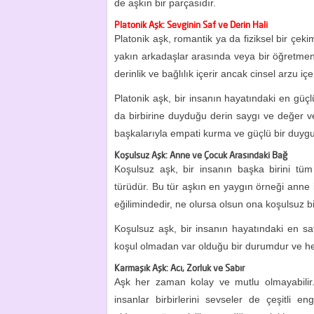
de aşkın bir parçasıdır.
Platonik Aşk: Sevginin Saf ve Derin Hali
Platonik aşk, romantik ya da fiziksel bir çeki
yakın arkadaşlar arasında veya bir öğretmen
derinlik ve bağlılık içerir ancak cinsel arzu iç
Platonik aşk, bir insanın hayatındaki en güçlü 
da birbirine duyduğu derin saygı ve değer ver
başkalarıyla empati kurma ve güçlü bir duyg
Koşulsuz Aşk: Anne ve Çocuk Arasındaki Bağ
Koşulsuz aşk, bir insanın başka birini tüm 
türüdür. Bu tür aşkın en yaygın örneği ann
eğilimindedir, ne olursa olsun ona koşulsuz bir
Koşulsuz aşk, bir insanın hayatındaki en saf
koşul olmadan var olduğu bir durumdur ve her 
Karmaşık Aşk: Acı, Zorluk ve Sabır
Aşk her zaman kolay ve mutlu olmayabilir.
insanlar birbirlerini sevseler de çeşitli en