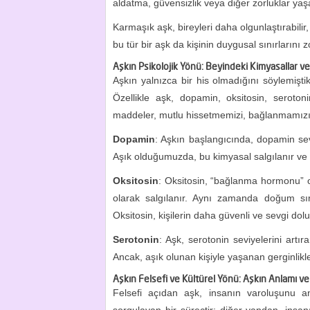
aldatma, güvensizlik veya diğer zorluklar yaşa
Karmaşık aşk, bireyleri daha olgunlaştırabilir
bu tür bir aşk da kişinin duygusal sınırlarını zo
Aşkın Psikolojik Yönü: Beyindeki Kimyasallar v
Aşkın yalnızca bir his olmadığını söylemiştik
Özellikle aşk, dopamin, oksitosin, seroto
maddeler, mutlu hissetmemizi, bağlanmamızı v
Dopamin
: Aşkın başlangıcında, dopamin sev
Aşık olduğumuzda, bu kimyasal salgılanır ve bi
Oksitosin
: Oksitosin, “bağlanma hormonu” ola
olarak salgılanır. Aynı zamanda doğum s
Oksitosin, kişilerin daha güvenli ve sevgi dol
Serotonin
: Aşk, serotonin seviyelerini artıra
Ancak, aşık olunan kişiyle yaşanan gerginlikler
Aşkın Felsefi ve Kültürel Yönü: Aşkın Anlamı ve 
Felsefi açıdan aşk, insanın varoluşunu a