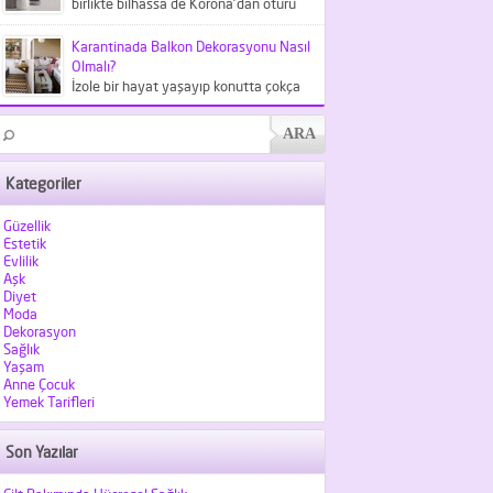
birlikte bilhassa de Korona'dan ötürü
meskende kaldığımız şu günlerde
kıyafetlerden...
Karantinada Balkon Dekorasyonu Nasıl
Olmalı?
İzole bir hayat yaşayıp konutta çokça
vakit geçirdiğimiz şu günlerde
balkonlarımız hiç olmadığı kadar
kıymet...
Kategoriler
Güzellik
Estetik
Evlilik
Aşk
Diyet
Moda
Dekorasyon
Sağlık
Yaşam
Anne Çocuk
Yemek Tarifleri
Son Yazılar