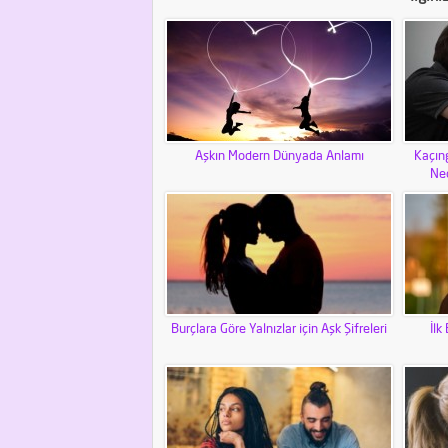
Aşkın Modern Dünyada Anlamı
Kaçıng
Ned
Burçlara Göre Yalnızlar için Aşk Şifreleri
İlk