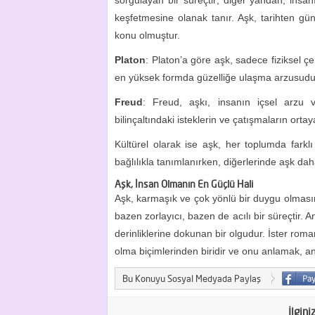
sorgulayan bir süreçtir; diğer yandan, insan
keşfetmesine olanak tanır. Aşk, tarihten gü
konu olmuştur.
Platon
: Platon’a göre aşk, sadece fiziksel çe
en yüksek formda güzelliğe ulaşma arzusudu
Freud
: Freud, aşkı, insanın içsel arzu v
bilinçaltındaki isteklerin ve çatışmaların ortaya
Kültürel olarak ise aşk, her toplumda farklı ş
bağlılıkla tanımlanırken, diğerlerinde aşk dah
Aşk, İnsan Olmanın En Güçlü Hali
Aşk, karmaşık ve çok yönlü bir duygu olmasın
bazen zorlayıcı, bazen de acılı bir süreçtir
derinliklerine dokunan bir olgudur. İster roma
olma biçimlerinden biridir ve onu anlamak, a
Bu Konuyu Sosyal Medyada Paylaş
İlgini