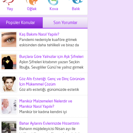
Yay
Oğlak
Kova
Balık
Popüler Konular
Son Yorumlar
Kaş Bakımı Nasıl Yapılır?
Pandemi nedeniyle kuaföre gitmek
eskisinden daha tehlikeli ve biraz da
maliyetli bir iş haline geldi....
Burçlara Göre Yalnızlar için Aşk Şifreleri
Aşkın Şifreleri kitabının yazarı Seçkin
İlbuğa, Sevgililer Günü'ne yalnız girmek
istemeyenler içni aşk şifreleri
hakkında...
Göz Altı Estetiği: Genç ve Dinç Görünüm
İçin Mükemmel Çözüm
Göz altı estetiği, günümüzde estetik
tıbbın önemli bir parçası olarak kabul
edilir ve göz çevresindeki...
Manikür Malzemeleri Nelerdir ve
Manikür Nasıl Yapılır?
Manikür bir kadına kendini iyi
hissettiren kişisel bakım
uygulamalarından biridir. Peki, bunun
Bahar Aylarını Evlerinizde Hissettirin
için gerekli manikür...
Baharın müjdeleyicisi Nisan ayı ile