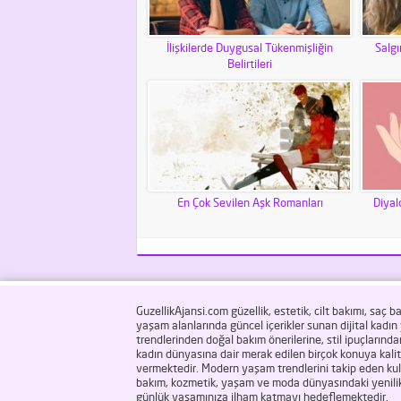
İlişkilerde Duygusal Tükenmişliğin
Salgı
Belirtileri
En Çok Sevilen Aşk Romanları
Diyal
GuzellikAjansi.com güzellik, estetik, cilt bakımı, saç b
yaşam alanlarında güncel içerikler sunan dijital kadı
trendlerinden doğal bakım önerilerine, stil ipuçlarınd
kadın dünyasına dair merak edilen birçok konuya kalite
vermektedir. Modern yaşam trendlerini takip eden kullan
bakım, kozmetik, yaşam ve moda dünyasındaki yenilik
günlük yaşamınıza ilham katmayı hedeflemektedir.