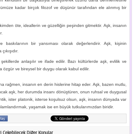
ın kendisini bir başkasıyla birleştirerek özünü daha derinlemesine
nümüze kadar birçok filozof ve düşünür tarafından ele alınmış bir
kimden öte, ideallerin ve güzelliğin peşinden gitmektir. Aşk, insanın
r.
e baskılarının bir yansıması olarak değerlendirir. Aşk, kişinin
 çıkışıdır.
ekillerde anlaşılır ve ifade edilir. Bazı kültürlerde aşk, evlilik ve
a özgür ve bireysel bir duygu olarak kabul edilir.
a rağmen, insanın en derin hislerine hitap eder. Aşk, bazen mutlu,
. Ancak aşk, her durumda insanı dönüştüren, onun ruhsal ve duygusal
ntik, ister platonik, isterse koşulsuz olsun, aşk, insanın dünyada var
nlamlandırmak, yaşamak ise en büyük tutkularımızdan biridir.
zi Çekebilecek Diğer Konular