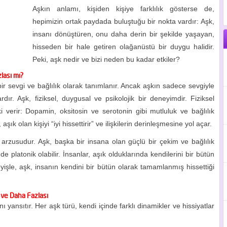
Aşkın anlamı, kişiden kişiye farklılık gösterse de,
hepimizin ortak paydada buluştuğu bir nokta vardır: Aşk,
insanı dönüştüren, onu daha derin bir şekilde yaşayan,
hisseden bir hale getiren olağanüstü bir duygu halidir.
Peki, aşk nedir ve bizi neden bu kadar etkiler?
lası mı?
ir sevgi ve bağlılık olarak tanımlanır. Ancak aşkın sadece sevgiyle
ır. Aşk, fiziksel, duygusal ve psikolojik bir deneyimdir. Fiziksel
i verir: Dopamin, oksitosin ve serotonin gibi mutluluk ve bağlılık
şık olan kişiyi “iyi hissettirir” ve ilişkilerin derinleşmesine yol açar.
arzusudur. Aşk, başka bir insana olan güçlü bir çekim ve bağlılık
latonik olabilir. İnsanlar, aşık olduklarında kendilerini bir bütün
eyişle, aşk, insanın kendini bir bütün olarak tamamlanmış hissettiği
 ve Daha Fazlası
ını yansıtır. Her aşk türü, kendi içinde farklı dinamikler ve hissiyatlar