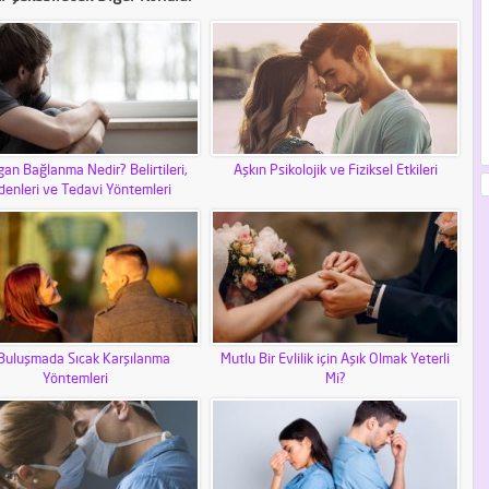
an Bağlanma Nedir? Belirtileri,
Aşkın Psikolojik ve Fiziksel Etkileri
enleri ve Tedavi Yöntemleri
 Buluşmada Sıcak Karşılanma
Mutlu Bir Evlilik için Aşık Olmak Yeterli
Yöntemleri
Mi?