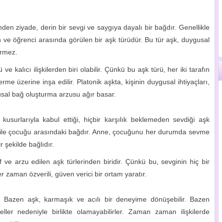
mden ziyade, derin bir sevgi ve saygıya dayalı bir bağdır. Genellikle
 ve öğrenci arasında görülen bir aşk türüdür. Bu tür aşk, duygusal
ermez.
ve kalıcı ilişkilerden biri olabilir. Çünkü bu aşk türü, her iki tarafın
me üzerine inşa edilir. Platonik aşkta, kişinin duygusal ihtiyaçları,
usal bağ oluşturma arzusu ağır basar.
kusurlarıyla kabul ettiği, hiçbir karşılık beklemeden sevdiği aşk
e ile çocuğu arasındaki bağdır. Anne, çocuğunu her durumda sevme
 şekilde bağlıdır.
 ve arzu edilen aşk türlerinden biridir. Çünkü bu, sevginin hiç bir
zaman özverili, güven verici bir ortam yaratır.
 Bazen aşk, karmaşık ve acılı bir deneyime dönüşebilir. Bazen
geller nedeniyle birlikte olamayabilirler. Zaman zaman ilişkilerde