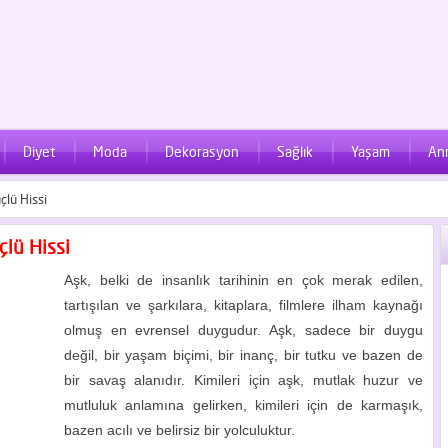
Diyet
Moda
Dekorasyon
Sağlık
Yaşam
An
çlü Hissi
lü Hissi
Aşk, belki de insanlık tarihinin en çok merak edilen,
tartışılan ve şarkılara, kitaplara, filmlere ilham kaynağı
olmuş en evrensel duygudur. Aşk, sadece bir duygu
değil, bir yaşam biçimi, bir inanç, bir tutku ve bazen de
bir savaş alanıdır. Kimileri için aşk, mutlak huzur ve
mutluluk anlamına gelirken, kimileri için de karmaşık,
bazen acılı ve belirsiz bir yolculuktur.