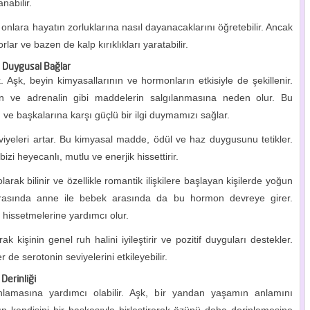
nabilir.
, onlara hayatın zorluklarına nasıl dayanacaklarını öğretebilir. Ancak
rlar ve bazen de kalp kırıklıkları yaratabilir.
e Duygusal Bağlar
. Aşk, beyin kimyasallarının ve hormonların etkisiyle de şekillenir.
nin ve adrenalin gibi maddelerin salgılanmasına neden olur. Bu
e başkalarına karşı güçlü bir ilgi duymamızı sağlar.
iyeleri artar. Bu kimyasal madde, ödül ve haz duygusunu tetikler.
zi heyecanlı, mutlu ve enerjik hissettirir.
rak bilinir ve özellikle romantik ilişkilere başlayan kişilerde yoğun
ırasında anne ile bebek arasında da bu hormon devreye girer.
u hissetmelerine yardımcı olur.
rak kişinin genel ruh halini iyileştirir ve pozitif duyguları destekler.
 de serotonin seviyelerini etkileyebilir.
Derinliği
nlamasına yardımcı olabilir. Aşk, bir yandan yaşamın anlamını