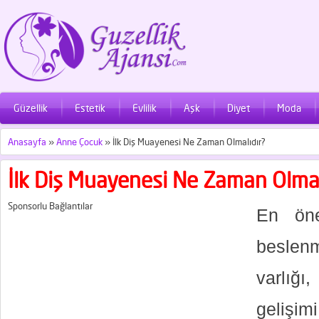
Güzellik
Estetik
Evlilik
Aşk
Diyet
Moda
Anasayfa
»
Anne Çocuk
»
İlk Diş Muayenesi Ne Zaman Olmalıdır?
İlk Diş Muayenesi Ne Zaman Olmal
Sponsorlu Bağlantılar
En öne
beslenm
varlığ
gelişi