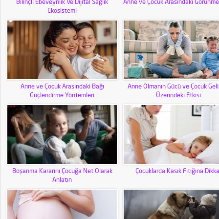
Bilinçli Ebeveynlik Ve Dijital Sağlık
Anne ve Çocuk Arasındaki Görünme
Ekosistemi
Anne ve Çocuk Arasındaki Bağı
Anne Olmanın Gücü ve Çocuk Geli
Güçlendirme Yöntemleri
Üzerindeki Etkisi
Boşanma Kararını Çocuğa Net Olarak
Çocuklarda Kasık Fıtığına Dikka
Anlatın