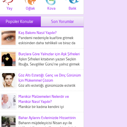
Yay
Oğlak
Kova
Balık
Popüler Konular
Son Yorumlar
Kaş Bakımı Nasıl Yapılır?
Pandemi nedeniyle kuaföre gitmek
eskisinden daha tehlikeli ve biraz da
maliyetli bir iş haline geldi....
Burçlara Göre Yalnızlar için Aşk Şifreleri
Aşkın Şifreleri kitabının yazarı Seçkin
İlbuğa, Sevgililer Günü'ne yalnız girmek
istemeyenler içni aşk şifreleri
hakkında...
Göz Altı Estetiği: Genç ve Dinç Görünüm
İçin Mükemmel Çözüm
Göz altı estetiği, günümüzde estetik
tıbbın önemli bir parçası olarak kabul
edilir ve göz çevresindeki...
Manikür Malzemeleri Nelerdir ve
Manikür Nasıl Yapılır?
Manikür bir kadına kendini iyi
hissettiren kişisel bakım
uygulamalarından biridir. Peki, bunun
Bahar Aylarını Evlerinizde Hissettirin
için gerekli manikür...
Baharın müjdeleyicisi Nisan ayı ile