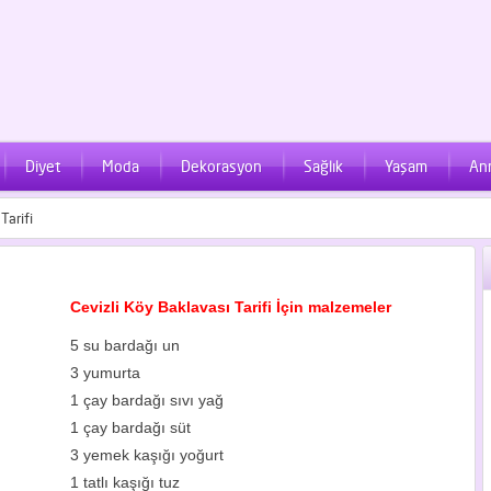
Diyet
Moda
Dekorasyon
Sağlık
Yaşam
An
Tarifi
Cevizli Köy Baklavası Tarifi İçin malzemeler
5 su bardağı un
3 yumurta
1 çay bardağı sıvı yağ
1 çay bardağı süt
3 yemek kaşığı yoğurt
1 tatlı kaşığı tuz