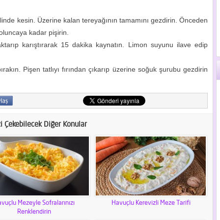
eklinde kesin. Üzerine kalan tereyağının tamamını gezdirin. Önceden
 oluncaya kadar pişirin.
 aktarıp karıştırarak 15 dakika kaynatın. Limon suyunu ilave edip
akın. Pişen tatlıyı fırından çıkarıp üzerine soğuk şurubu gezdirin
zi Çekebilecek Diğer Konular
vuçlu Mezeyle Sofralarınızı
Havuçlu Kerevizli Meze Tarifi
Renklendirin