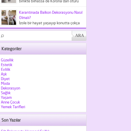
birlikte bilhassa de Korona'dan ötürü
meskende kaldığımız şu günlerde
kıyafetlerden...
Karantinada Balkon Dekorasyonu Nasıl
Olmalı?
İzole bir hayat yaşayıp konutta çokça
vakit geçirdiğimiz şu günlerde
balkonlarımız hiç olmadığı kadar
kıymet...
Kategoriler
Güzellik
Estetik
Evlilik
Aşk
Diyet
Moda
Dekorasyon
Sağlık
Yaşam
Anne Çocuk
Yemek Tarifleri
Son Yazılar