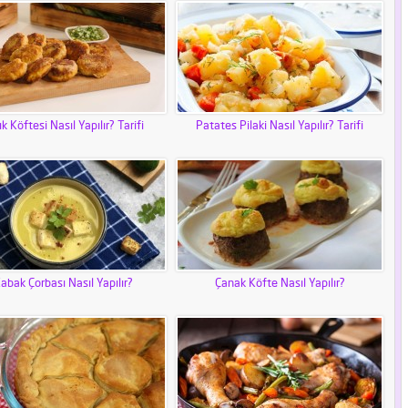
ık Köftesi Nasıl Yapılır? Tarifi
Patates Pilaki Nasıl Yapılır? Tarifi
abak Çorbası Nasıl Yapılır?
Çanak Köfte Nasıl Yapılır?