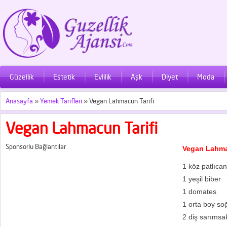
Güzellik
Estetik
Evlilik
Aşk
Diyet
Moda
Anasayfa
»
Yemek Tarifleri
»
Vegan Lahmacun Tarifi
Vegan Lahmacun Tarifi
Sponsorlu Bağlantılar
Vegan Lahmac
1 köz patlıcan
1 yeşil biber
1 domates
1 orta boy so
2 diş sarımsa